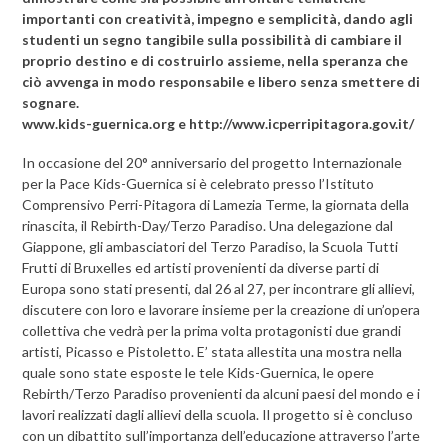
importanti con creatività, impegno e semplicità, dando agli
studenti un segno tangibile sulla possibilità di cambiare il
proprio destino e di costruirlo assieme, nella speranza che
ciò avvenga in modo responsabile e libero senza smettere di
sognare.
www.kids-guernica.org e http://www.icperripitagora.gov.it/
In occasione del 20° anniversario del progetto Internazionale
per la Pace Kids-Guernica si è celebrato presso l’Istituto
Comprensivo Perri-Pitagora di Lamezia Terme, la giornata della
rinascita, il Rebirth-Day/Terzo Paradiso. Una delegazione dal
Giappone, gli ambasciatori del Terzo Paradiso, la Scuola Tutti
Frutti di Bruxelles ed artisti provenienti da diverse parti di
Europa sono stati presenti, dal 26 al 27, per incontrare gli allievi,
discutere con loro e lavorare insieme per la creazione di un’opera
collettiva che vedrà per la prima volta protagonisti due grandi
artisti, Picasso e Pistoletto. E’ stata allestita una mostra nella
quale sono state esposte le tele Kids-Guernica, le opere
Rebirth/Terzo Paradiso provenienti da alcuni paesi del mondo e i
lavori realizzati dagli allievi della scuola. Il progetto si è concluso
con un dibattito sull’importanza dell’educazione attraverso l’arte