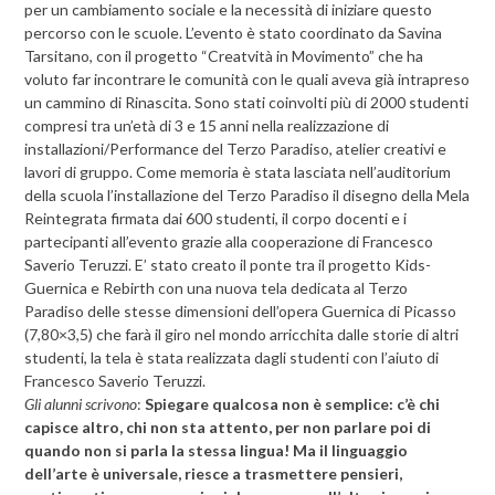
per un cambiamento sociale e la necessità di iniziare questo
percorso con le scuole. L’evento è stato coordinato da Savina
Tarsitano, con il progetto “Creatvità in Movimento” che ha
voluto far incontrare le comunità con le quali aveva già intrapreso
un cammino di Rinascita. Sono stati coinvolti più di 2000 studenti
compresi tra un’età di 3 e 15 anni nella realizzazione di
installazioni/Performance del Terzo Paradiso, atelier creativi e
lavori di gruppo. Come memoria è stata lasciata nell’auditorium
della scuola l’installazione del Terzo Paradiso il disegno della Mela
Reintegrata firmata dai 600 studenti, il corpo docenti e i
partecipanti all’evento grazie alla cooperazione di Francesco
Saverio Teruzzi. E’ stato creato il ponte tra il progetto Kids-
Guernica e Rebirth con una nuova tela dedicata al Terzo
Paradiso delle stesse dimensioni dell’opera Guernica di Picasso
(7,80×3,5) che farà il giro nel mondo arricchita dalle storie di altri
studenti, la tela è stata realizzata dagli studenti con l’aiuto di
Francesco Saverio Teruzzi.
Gli alunni scrivono
:
Spiegare qualcosa non è semplice: c’è chi
capisce altro, chi non sta attento, per non parlare poi di
quando non si parla la stessa lingua! Ma il linguaggio
dell’arte è universale, riesce a trasmettere pensieri,