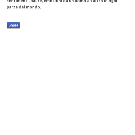
sentimenti, paure, emozioni da un uomo all’altro in ogni
parte del mondo.
Share