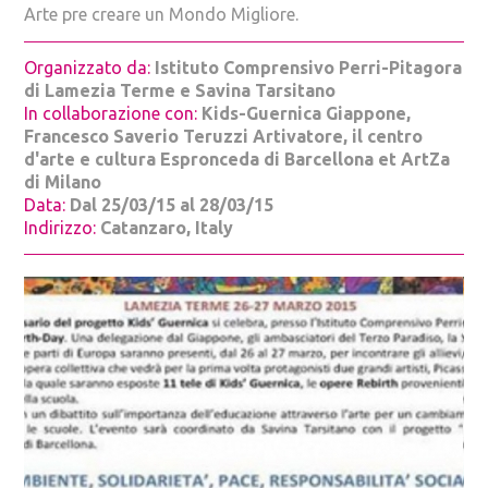
REBIRTH FORUM
Arte pre creare un Mondo Migliore.
HAVANA 2015
Organizzato da:
Istituto Comprensivo Perri-Pitagora
MILANO 2016
di Lamezia Terme e Savina Tarsitano
HAVANA 2016
In collaborazione con:
Kids-Guernica Giappone,
MELBOURNE 2017
Francesco Saverio Teruzzi Artivatore, il centro
d'arte e cultura Espronceda di Barcellona et ArtZa
MILANO 2017
di Milano
TIRANA 2017
Data:
Dal 25/03/15 al 28/03/15
ROMA 2019
Indirizzo:
Catanzaro, Italy
CANTIERI
IL CANTIERE DI CUBA
REBIRTH DAY
PARTECIPA
ISCRIVITI ALLA NEWSLETTER
DIFFONDI IL SIMBOLO
PARTECIPA A UN CANTIERE
DIVENTA AMBASCIATORE O AMBASCIATRICE
ORGANIZZA UN FORUM