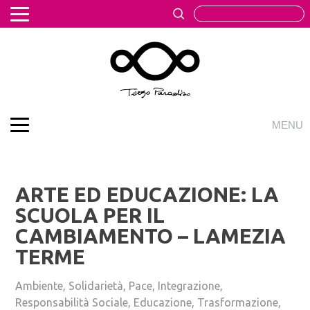
Skip
to
content
Inglese
Italiano
LOGIN
REGISTRATI
VISITA CITTADELLARTE
TERZO PARADISO
MENU
JOURNAL
PROGETTO
COS'È IL TERZO PARADISO?
ACCADEMIA UNIDEE
IL TEOREMA DELLA TRINAMICA
ARTE ED EDUCAZIONE: LA
FORUM E CANTIERI
SCUOLA PER IL
STORE ONLINE
L'ARTE DELLA DEMOPRAXIA
CAMBIAMENTO – LAMEZIA
LA MELA REINTEGRATA
TERME
PANDEMOPRAXIA
AMBASCIATE
Ambiente, Solidarietà, Pace, Integrazione,
ATTIVITÀ
Responsabilità Sociale, Educazione, Trasformazione,