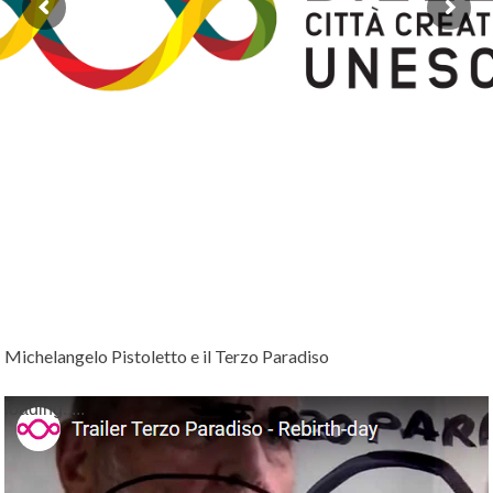
REBIRTH FORUM
HAVANA 2015
MILANO 2016
HAVANA 2016
MELBOURNE 2017
MILANO 2017
TIRANA 2017
ROMA 2019
CANTIERI
IL CANTIERE DI CUBA
REBIRTH DAY
PARTECIPA
Michelangelo Pistoletto e il Terzo Paradiso
ISCRIVITI ALLA NEWSLETTER
DIFFONDI IL SIMBOLO
loading.....
PARTECIPA A UN CANTIERE
DIVENTA AMBASCIATORE O AMBASCIATRICE
ORGANIZZA UN FORUM