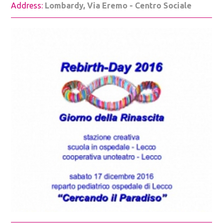
Address:
Lombardy, Via Eremo - Centro Sociale
HAVANA 2015
MILAN 2016
HAVANA 2016
MELBOURNE 2017
MILAN 2017
TIRANA 2017
WORKING SITES
REBIRTH DAY
HOW TO TAKE PART
SUBSCRIBE TO THE NEWSLETTER
SPREAD THE SYMBOL
TAKE PART IN A WORKING SITE
BECOME AN AMBASSADOR
ORGANIZE A FORUM
USE OF THE SYMBOL