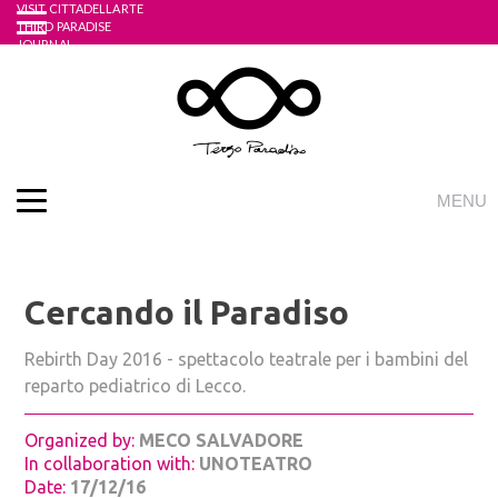
VISIT CITTADELLARTE
Skip
THIRD PARADISE
to
JOURNAL
UNIDEE ACADEMY
content
ONLINE STORE
English
Italian
LOGIN
REGISTRATI
MENU
THE PROJECT
WHAT IS THE THIRD PARADISE?
THEOREM OF TRINAMICS
Cercando il Paradiso
THE FORUMS AND THE WORKING SITES
Rebirth Day 2016 - spettacolo teatrale per i bambini del
THE ART OF DEMOPRAXY
reparto pediatrico di Lecco.
THE APPLE MADE WHOLE AGAIN
EMBASSIES
Organized by:
MECO SALVADORE
ACTIVITIES
In collaboration with:
UNOTEATRO
REBIRTH FORUM
Date:
17/12/16